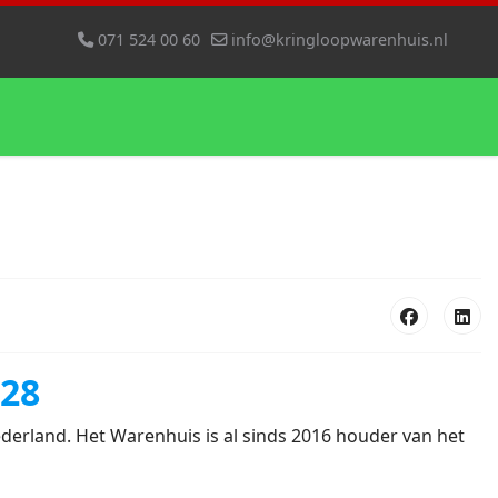
071 524 00 60
info@kringloopwarenhuis.nl
028
derland. Het Warenhuis is al sinds 2016 houder van het