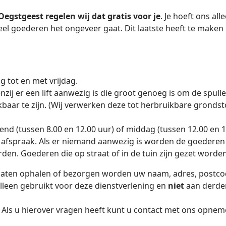
gstgeest regelen wij dat gratis voor je
. Je hoeft ons all
eel goederen het ongeveer gaat. Dit laatste heeft te maken
 tot en met vrijdag.
ij er een lift aanwezig is die groot genoeg is om de spulle
baar te zijn. (Wij verwerken deze tot herbruikbare grondsto
end (tussen 8.00 en 12.00 uur) of middag (tussen 12.00 en 1
e afspraak. Als er niemand aanwezig is worden de goedere
en. Goederen die op straat of in de tuin zijn gezet word
laten ophalen of bezorgen worden uw naam, adres, postc
en gebruikt voor deze dienstverlening en
niet
aan derden
Als u hierover vragen heeft kunt u contact met ons opnem