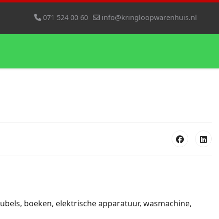
071 524 00 60
info@kringloopwarenhuis.nl
eubels, boeken, elektrische apparatuur, wasmachine,