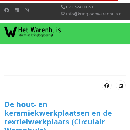
071 524 00 60
info@kringloopwarenhuis.nl
De hout- en
keramiekwerkplaatsen en de
textielwerkplaats (Circulair